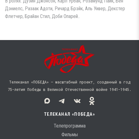
В ролях: Дуэйн Джонсон, Карл Урбан, Розамунд Пайк, Бен
Дэниелс, Разаак Адоти, Ричард Брэйк, Аль Уивер, Декстер
Флетчер, Брайан Стил, Доби Опарей..
Телеканал «ПОБЕДА» — масштабный проект, созданный в год
75-летия Победы в Великой Отечественной войне 1941−1945.
ТЕЛЕКАНАЛ «ПОБЕДА»
Телепрограмма
Фильмы