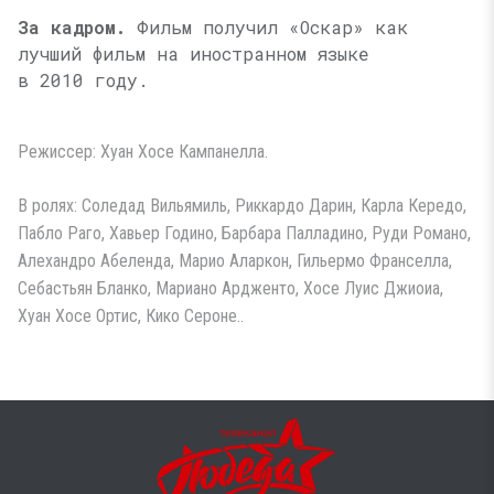
За кадром.
Фильм получил «Оскар» как
лучший фильм на иностранном языке
в 2010 году.
Режиссер: Хуан Хосе Кампанелла.
В ролях: Соледад Вильямиль, Риккардо Дарин, Карла Кередо,
Пабло Раго, Хавьер Годино, Барбара Палладино, Руди Романо,
Алехандро Абеленда, Марио Аларкон, Гильермо Франселла,
Себастьян Бланко, Мариано Ардженто, Хосе Луис Джиоиа,
Хуан Хосе Ортис, Кико Сероне..