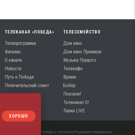
ТЕЛЕКАНАЛ «ПОБЕДА»
ТЕЛЕСЕМЕЙСТВО
Телепрограмма
Дом кино
Фильмы
Дом кино Премиум
О канале
Музыка Первого
Новости
Телекафе
Путь к Победе
Время
Попечительский совет
Бобёр
Поехали!
Телеканал О!
Лапки LIVE
ХОРОШО
 материалов возможно только с согласия Редакции телеканала.