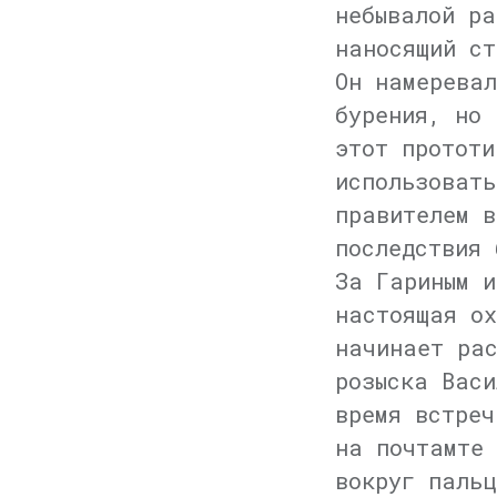
небывалой ра
наносящий ст
Он намеревал
бурения, но 
этот прототи
использовать
правителем в
последствия 
За Гариным и
настоящая ох
начинает рас
розыска Васи
время встреч
на почтамте 
вокруг паль