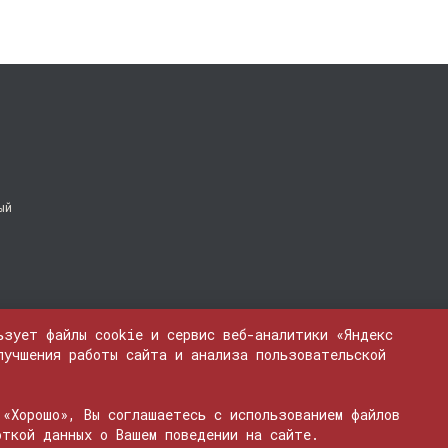
ый
ьзует файлы cookie и сервис веб-аналитики «Яндекс
лучшения работы сайта и анализа пользовательской
 «Хорошо», Вы соглашаетесь с использованием файлов
ЭЛ № ФС 77 - 74600
откой данных о Вашем поведении на сайте.
бые материалы, опубликованные на сайте, защищены. Любое использование