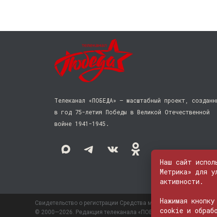
Телеканал «ПОБЕДА» — масштабный проект, созданн
в год 75-летия Победы в Великой Отечественной
войне 1941−1945.
Наш сайт испол
Метрика» для у
активности.
Нажимая кнопку
Свидетельство о регистрации Средства массовой информации: 
cookie и обраб
© 2000—2026. Редакция телеканала «ПОБЕДА». Все права на лю