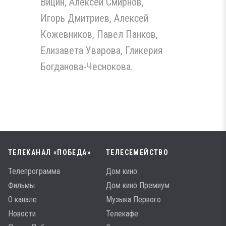
Вицин, Алексей Смирнов,
Игорь Дмитриев, Алексей
Кожевников, Павел Панков,
Елизавета Уварова, Гликерия
Богданова-Чеснокова.
ТЕЛЕКАНАЛ «ПОБЕДА»
ТЕЛЕСЕМЕЙСТВО
Телепрограмма
Дом кино
Фильмы
Дом кино Премиум
О канале
Музыка Первого
Новости
Телекафе