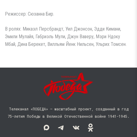
Режиссер: Сюзанна Бир.
В ролях: Микаэл Персбрандт, Уил Джонсон, Эдди Кимани,
Эмили Мулайя, Габриэль Мули, Джун Ваверу, Мэри Ндоку
Мбай, Дина Берекет, Вилльям Йенк Нильсен, Ульрих Томсен.
Телеканал «ПОБЕДА» — масштабный проект, созданный в год
75-летия Победы в Великой Отечественной войне 1941−1945.