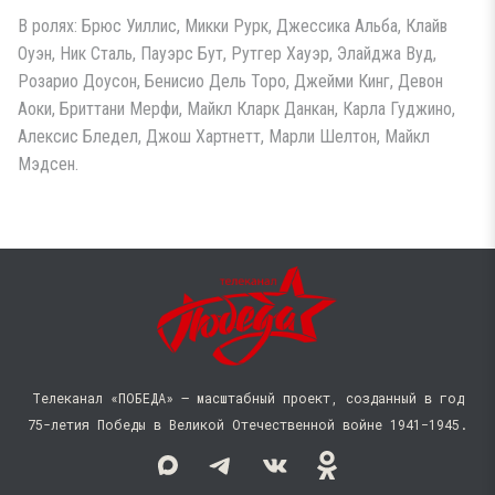
В ролях: Брюс Уиллис, Микки Рурк, Джессика Альба, Клайв
Оуэн, Ник Сталь, Пауэрс Бут, Рутгер Хауэр, Элайджа Вуд,
Розарио Доусон, Бенисио Дель Торо, Джейми Кинг, Девон
Аоки, Бриттани Мерфи, Майкл Кларк Данкан, Карла Гуджино,
Алексис Бледел, Джош Хартнетт, Марли Шелтон, Майкл
Мэдсен.
Телеканал «ПОБЕДА» — масштабный проект, созданный в год
75-летия Победы в Великой Отечественной войне 1941−1945.