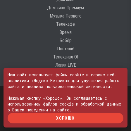
Дом кино Премиум
Музыка Первого
Телекафе
Время
Бобёр
Поехали!
Телеканал О!
Лапки LIVE
Наш сайт использует файлы cookie и сервис веб-
аналитики «Яндекс Метрика» для улучшения работы
сайта и анализа пользовательской активности.
Свидетельство о регистрации Средства массовой информации: ЭЛ
№ ФС 77 - 74600
Нажимая кнопку «Хорошо», Вы соглашаетесь с
© 2000—2026. Редакция телеканала «ПОБЕДА». Все права на любые
использованием файлов cookie и обработкой данных
материалы, опубликованные на сайте, защищены. Любое
о Вашем поведении на сайте.
использование материалов возможно только с согласия Редакции
ХОРОШО
телеканала.
Политика в отношении обработки персональных данных