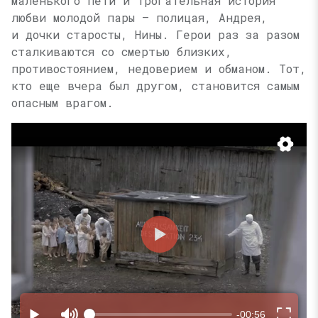
маленького Пети и трогательная история
любви молодой пары — полицая, Андрея,
и дочки старосты, Нины. Герои раз за разом
сталкиваются со смертью близких,
противостоянием, недоверием и обманом. Тот,
кто еще вчера был другом, становится самым
опасным врагом.