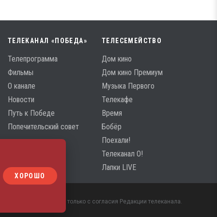
ТЕЛЕКАНАЛ «ПОБЕДА»
ТЕЛЕСЕМЕЙСТВО
Телепрограмма
Дом кино
Фильмы
Дом кино Премиум
О канале
Музыка Первого
Новости
Телекафе
Путь к Победе
Время
Попечительский совет
Бобёр
Поехали!
Телеканал О!
Лапки LIVE
ХОРОШО
 материалов возможно только с согласия Редакции телеканала.