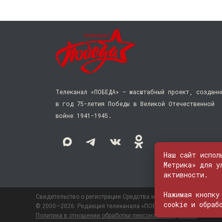
Телеканал «ПОБЕДА» — масштабный проект, созданн
в год 75-летия Победы в Великой Отечественной
войне 1941−1945.
Наш сайт испол
Метрика» для у
активности.
Нажимая кнопку
Свидетельство о регистрации Средства массовой информации: 
cookie и обраб
© 2000—2026. Редакция телеканала «ПОБЕДА». Все права на лю
Политика в отношении обработки персональных данных