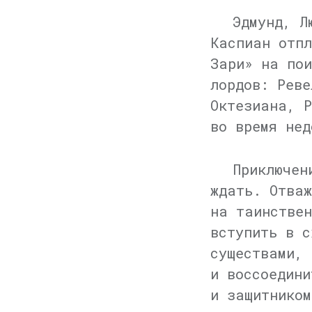
Эдмунд, Л
Каспиан отпл
Зари» на по
лордов: Реве
Октезиана, Р
во время нед
Приключен
ждать. Отваж
на таинствен
вступить в с
существами, 
и воссоедини
и защитником