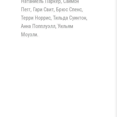
Натаниель Паркер, Саймон
Пегг, Гари Свит, Брюс Спенс,
Терри Норрис, Тильда Суинтон,
Анна Попплуэлл, Уильям
Моузли.