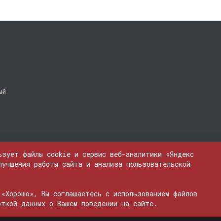
ый
ьзует файлы cookie и сервис веб-аналитики «Яндекс
лучшения работы сайта и анализа пользовательской
 «Хорошо», Вы соглашаетесь с использованием файлов
ЭЛ № ФС 77 - 74600
откой данных о Вашем поведении на сайте.
бые материалы, опубликованные на сайте, защищены. Любое использование