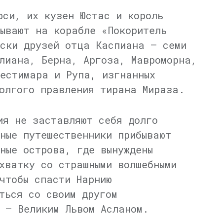
юси, их кузен Юстас и король
ывают на корабле «Покоритель
иски друзей отца Каспиана — семи
лиана, Берна, Аргоза, Мавроморна,
естимара и Рупа, изгнанных
олгого правления тирана Мираза.
ия не заставляют себя долго
ные путешественники прибывают
ные острова, где вынуждены
хватку со страшными волшебными
чтобы спасти Нарнию
ться со своим другом
 — Великим Львом Асланом.