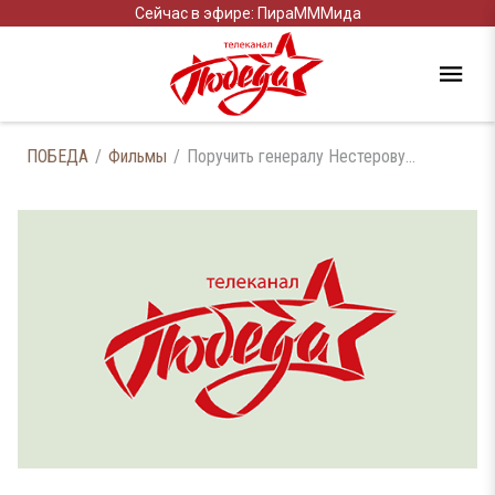
Сейчас в эфире: ПираМММида
ПОБЕДА
Фильмы
Поручить генералу Нестерову...