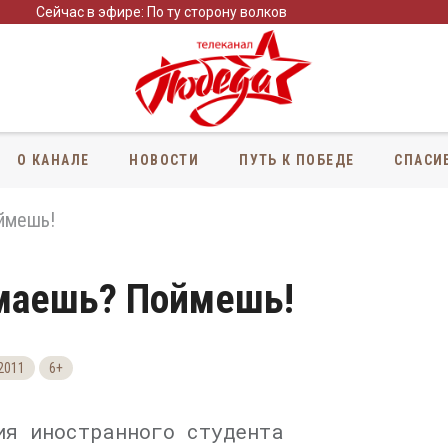
Сейчас в эфире: По ту сторону волков
О КАНАЛЕ
НОВОСТИ
ПУТЬ К ПОБЕДЕ
СПАСИ
ймешь!
маешь? Поймешь!
2011
6+
ия иностранного студента