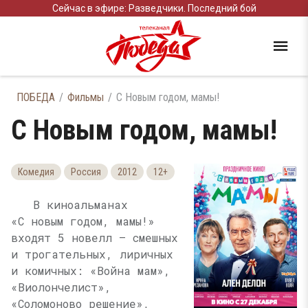
Сейчас в эфире: Разведчики. Последний бой
ПОБЕДА
Фильмы
С Новым годом, мамы!
С Новым годом, мамы!
Комедия
Россия
2012
12+
В киноальманах
«С новым годом, мамы!»
входят 5 новелл — смешных
и трогательных, лиричных
и комичных: «Война мам»,
«Виолончелист»,
«Соломоново решение»,