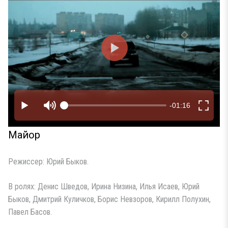
Майор
Режиссер: Юрий Быков.
В ролях: Денис Шведов, Ирина Низина, Илья Исаев, Юрий
Быков, Дмитрий Куличков, Борис Невзоров, Кирилл Полухин,
Павел Басов.