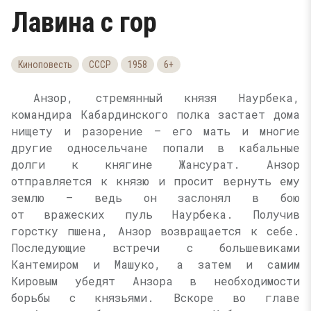
Лавина с гор
Киноповесть
СССР
1958
6+
Анзор, стремянный князя Наурбека,
командира Кабардинского полка застает дома
нищету и разорение — его мать и многие
другие односельчане попали в кабальные
долги к княгине Жансурат. Анзор
отправляется к князю и просит вернуть ему
землю — ведь он заслонял в бою
от вражеских пуль Наурбека. Получив
горстку пшена, Анзор возвращается к себе.
Последующие встречи с большевиками
Кантемиром и Машуко, а затем и самим
Кировым убедят Анзора в необходимости
борьбы с князьями. Вскоре во главе