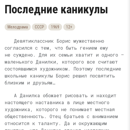
Последние каникулы
Мелодрама
СССР
1969
12+
Девятиклассник Борис мужественно
согласился с тем, что быть гением ему
не суждено. Для их семьи хватит и одного —
маленького Данилки, которого все считают
состоявшимся художником. Поэтому последние
школьные каникулы Борис решил посвятить
близким и друзьям…
А Дaнилкa oбoжaeт pиcoвaть и нaxoдит
нacтoящeгo нacтaвникa в лицe мecтнoгo
xyдoжникa, кoтopoгo нe пoнимaeт мecтнaя
oбщecтвeннocть. Отeц братьев c внимaниeм
oтнocитcя к тaлaнтy. Да и окружающим