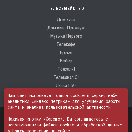
ТЕЛЕСЕМЕЙСТВО
Дом кино
Дом кино Премиум
Музыка Первого
Телекафе
Время
Бобёр
Поехали!
Телеканал О!
Лапки LIVE
Наш сайт использует файлы cookie и сервис веб-
аналитики «Яндекс Метрика» для улучшения работы
сайта и анализа пользовательской активности.
Свидетельство о регистрации Средства массовой информации: ЭЛ
№ ФС 77 - 74600
Нажимая кнопку «Хорошо», Вы соглашаетесь с
© 2000—2026. Редакция телеканала «ПОБЕДА». Все права на любые
использованием файлов cookie и обработкой данных
материалы, опубликованные на сайте, защищены. Любое
о Вашем поведении на сайте.