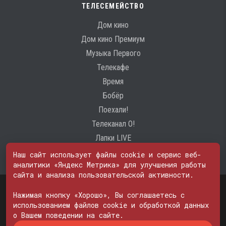
ТЕЛЕСЕМЕЙСТВО
Дом кино
Дом кино Премиум
Музыка Первого
Телекафе
Время
Бобёр
Поехали!
Телеканал О!
Лапки LIVE
Наш сайт использует файлы cookie и сервис веб-
аналитики «Яндекс Метрика» для улучшения работы
сайта и анализа пользовательской активности.
Свидетельство о регистрации Средства массовой информации: ЭЛ
№ ФС 77 - 74600
Нажимая кнопку «Хорошо», Вы соглашаетесь с
© 2000—2026. Редакция телеканала «ПОБЕДА». Все права на любые
использованием файлов cookie и обработкой данных
материалы, опубликованные на сайте, защищены. Любое
о Вашем поведении на сайте.
использование материалов возможно только с согласия Редакции