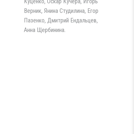
Куценко, Оскар Кучера, Игорь
Верник, Янина Студилина, Егор
Пазенко, Дмитрий Ендальцев,
Анна Щербинина.