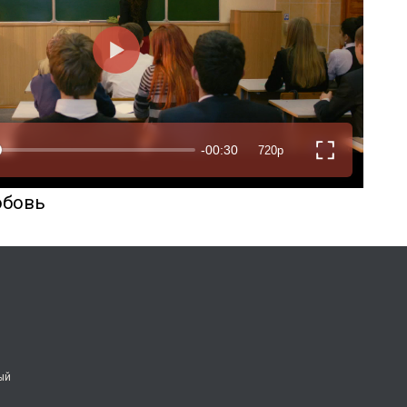
юбовь
ый