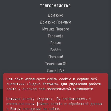
ТЕЛЕСЕМЕЙСТВО
Дом кино
Дом кино Премиум
Музыка Первого
Телекафе
Время
Бобёр
Поехали!
Телеканал О!
Лапки LIVE
Наш сайт использует файлы cookie и сервис веб-
аналитики «Яндекс Метрика» для улучшения работы
сайта и анализа пользовательской активности.
Свидетельство о регистрации Средства массовой информации: ЭЛ
№ ФС 77 - 74600
Нажимая кнопку «Хорошо», Вы соглашаетесь с
© 2000—2026. Редакция телеканала «ПОБЕДА». Все права на любые
использованием файлов cookie и обработкой данных
материалы, опубликованные на сайте, защищены. Любое
о Вашем поведении на сайте.