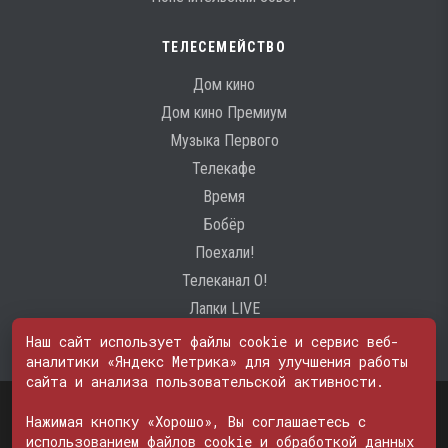
ТЕЛЕСЕМЕЙСТВО
Дом кино
Дом кино Премиум
Музыка Первого
Телекафе
Время
Бобёр
Поехали!
Телеканал О!
Лапки LIVE
Наш сайт использует файлы cookie и сервис веб-
аналитики «Яндекс Метрика» для улучшения работы
сайта и анализа пользовательской активности.
Свидетельство о регистрации Средства массовой информации: ЭЛ
№ ФС 77 - 74600
Нажимая кнопку «Хорошо», Вы соглашаетесь с
© 2000—2026. Редакция телеканала «ПОБЕДА». Все права на любые
использованием файлов cookie и обработкой данных