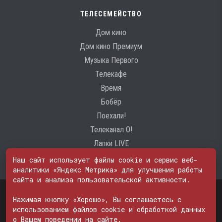
ТЕЛЕСЕМЕЙСТВО
Дом кино
Дом кино Премиум
Музыка Первого
Телекафе
Время
Бобёр
Поехали!
Телеканал О!
Лапки LIVE
Наш сайт использует файлы cookie и сервис веб-
аналитики «Яндекс Метрика» для улучшения работы
сайта и анализа пользовательской активности.
Свидетельство о регистрации Средства массовой информации: ЭЛ
№ ФС 77 - 74600
Нажимая кнопку «Хорошо», Вы соглашаетесь с
© 2000—2026. Редакция телеканала «ПОБЕДА». Все права на любые
использованием файлов cookie и обработкой данных
материалы, опубликованные на сайте, защищены. Любое
о Вашем поведении на сайте.