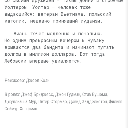
со своими дружками — тихим Донни и огромным
Уолтером. Уолтер — человек тоже
выдающийся: ветеран Вьетнама, польский
католик, недавно принявший иудаизм.
Жизнь течет медленно и печально.
Но одним прекрасным вечером к Чуваку
врываются два бандита и начинают пугать
долгом в миллион долларов. Вот тогда
Лебовски впервые удивляется.
Режиссер: Джоэл Коэн.
В ролях: Джеф Бриджесс, Джон Гудман, Стив Бушеми,
Джуллианна Мур, Питер Стормар, Дэвид Хаддельстон, Филипп
Сеймур Хоффман.