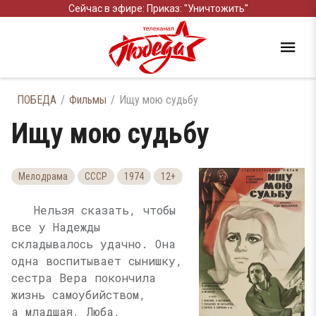
Сейчас в эфире: Приказ: "Уничтожить"
ПОБЕДА
Фильмы
Ищу мою судьбу
Ищу мою судьбу
Мелодрама
СССР
1974
12+
Нельзя сказать, чтобы
все у Надежды
складывалось удачно. Она
одна воспитывает сынишку,
сестра Вера покончила
жизнь самоубийством,
а младшая, Люба,