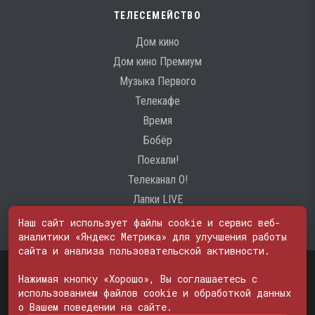
ТЕЛЕСЕМЕЙСТВО
Дом кино
Дом кино Премиум
Музыка Первого
Телекафе
Время
Бобёр
Поехали!
Телеканал О!
Лапки LIVE
Наш сайт использует файлы cookie и сервис веб-
аналитики «Яндекс Метрика» для улучшения работы
сайта и анализа пользовательской активности.
Свидетельство о регистрации Средства массовой информации: ЭЛ
№ ФС 77 - 74600
Нажимая кнопку «Хорошо», Вы соглашаетесь с
© 2000—2026. Редакция телеканала «ПОБЕДА». Все права на любые
использованием файлов cookie и обработкой данных
материалы, опубликованные на сайте, защищены. Любое
о Вашем поведении на сайте.