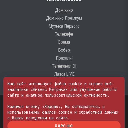
Дом кино
Дом кино Премиум
Музыка Первого
Телекафе
Время
Бобёр
Поехали!
Телеканал О!
Лапки LIVE
Наш сайт использует файлы cookie и сервис веб-
аналитики «Яндекс Метрика» для улучшения работы
сайта и анализа пользовательской активности.
Свидетельство о регистрации Средства массовой информации: ЭЛ
№ ФС 77 - 74600
Нажимая кнопку «Хорошо», Вы соглашаетесь с
© 2000—2026. Редакция телеканала «ПОБЕДА». Все права на любые
использованием файлов cookie и обработкой данных
материалы, опубликованные на сайте, защищены. Любое
о Вашем поведении на сайте.
использование материалов возможно только с согласия Редакции
ХОРОШО
телеканала.