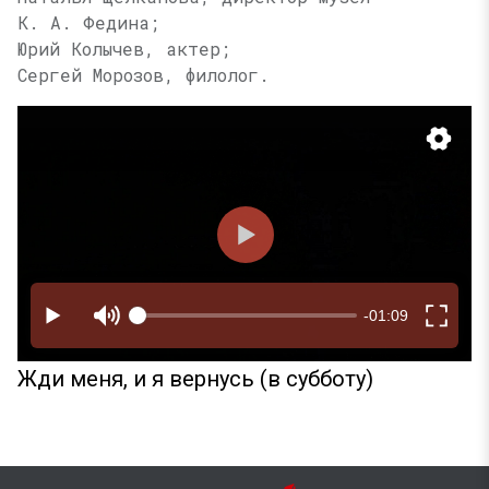
К. А. Федина
;
Юрий Колычев, актер;
Сергей Морозов, филолог.
Жди меня, и я вернусь (в субботу)