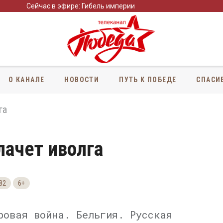
Сейчас в эфире: Гибель империи
О КАНАЛЕ
НОВОСТИ
ПУТЬ К ПОБЕДЕ
СПАСИ
га
лачет иволга
82
6+
ровая война. Бельгия. Русская