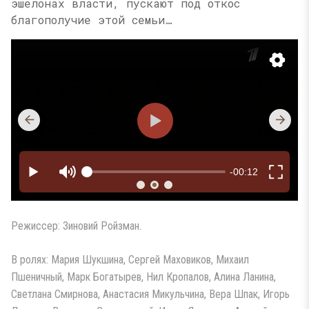
эшелонах власти, пускают под откос
благополучие этой семьи…
Режиссер: Зиновий Ройзман.
В ролях: Мария Шукшина, Сергей Маховиков, Михаил
Пшеничный, Марк Богатырев, Нил Кропалов, Алина Ланина,
Светлана Смирнова, Анастасия Микульчина, Вера Шпак, Игорь