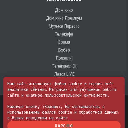
Дом кино
Дом кино Премиум
Музыка Первого
Телекафе
Время
Бобёр
Поехали!
Телеканал О!
Лапки LIVE
Наш сайт использует файлы cookie и сервис веб-
аналитики «Яндекс Метрика» для улучшения работы
сайта и анализа пользовательской активности.
Свидетельство о регистрации Средства массовой информации: ЭЛ
№ ФС 77 - 74600
Нажимая кнопку «Хорошо», Вы соглашаетесь с
© 2000—2026. Редакция телеканала «ПОБЕДА». Все права на любые
использованием файлов cookie и обработкой данных
материалы, опубликованные на сайте, защищены. Любое
о Вашем поведении на сайте.
использование материалов возможно только с согласия Редакции
ХОРОШО
телеканала.