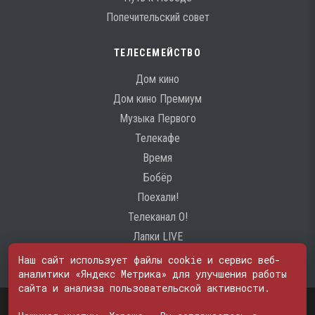
Попечительский совет
ТЕЛЕСЕМЕЙСТВО
Дом кино
Дом кино Премиум
Музыка Первого
Телекафе
Время
Бобёр
Поехали!
Телеканал О!
Лапки LIVE
Наш сайт использует файлы cookie и сервис веб-
аналитики «Яндекс Метрика» для улучшения работы
сайта и анализа пользовательской активности.
Свидетельство о регистрации Средства массовой информации: ЭЛ
№ ФС 77 - 74600