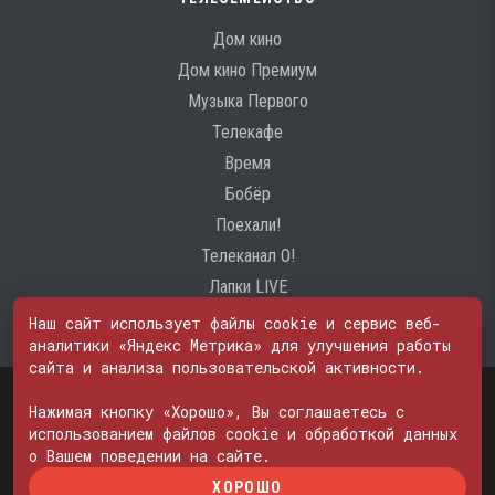
Дом кино
Дом кино Премиум
Музыка Первого
Телекафе
Время
Бобёр
Поехали!
Телеканал О!
Лапки LIVE
Наш сайт использует файлы cookie и сервис веб-
аналитики «Яндекс Метрика» для улучшения работы
сайта и анализа пользовательской активности.
Свидетельство о регистрации Средства массовой информации: ЭЛ
№ ФС 77 - 74600
Нажимая кнопку «Хорошо», Вы соглашаетесь с
© 2000—2026. Редакция телеканала «ПОБЕДА». Все права на любые
использованием файлов cookie и обработкой данных
материалы, опубликованные на сайте, защищены. Любое
о Вашем поведении на сайте.
использование материалов возможно только с согласия Редакции
ХОРОШО
телеканала.