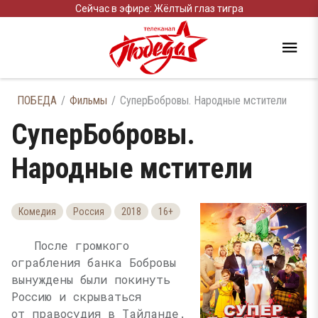
Сейчас в эфире: Жёлтый глаз тигра
ПОБЕДА
Фильмы
СуперБобровы. Народные мстители
СуперБобровы.
Народные мстители
Комедия
Россия
2018
16+
После громкого
ограбления банка Бобровы
вынуждены были покинуть
Россию и скрываться
от правосудия в Тайланде.