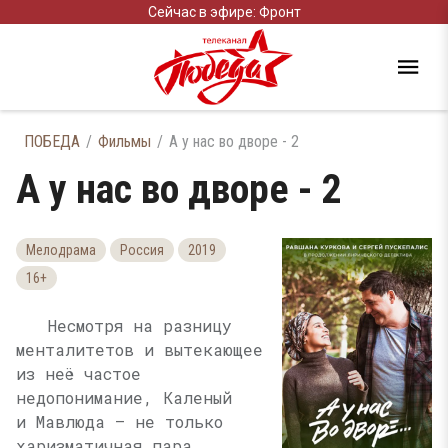
Сейчас в эфире: Фронт
ПОБЕДА
Фильмы
А у нас во дворе - 2
А у нас во дворе - 2
Мелодрама
Россия
2019
16+
Несмотря на разницу
менталитетов и вытекающее
из неё частое
недопонимание, Каленый
и Мавлюда — не только
харизматичная пара,