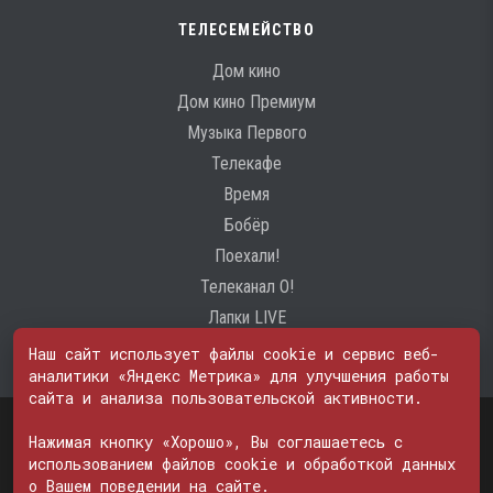
ТЕЛЕСЕМЕЙСТВО
Дом кино
Дом кино Премиум
Музыка Первого
Телекафе
Время
Бобёр
Поехали!
Телеканал О!
Лапки LIVE
Наш сайт использует файлы cookie и сервис веб-
аналитики «Яндекс Метрика» для улучшения работы
сайта и анализа пользовательской активности.
Свидетельство о регистрации Средства массовой информации: ЭЛ
№ ФС 77 - 74600
Нажимая кнопку «Хорошо», Вы соглашаетесь с
© 2000—2026. Редакция телеканала «ПОБЕДА». Все права на любые
использованием файлов cookie и обработкой данных
материалы, опубликованные на сайте, защищены. Любое
о Вашем поведении на сайте.