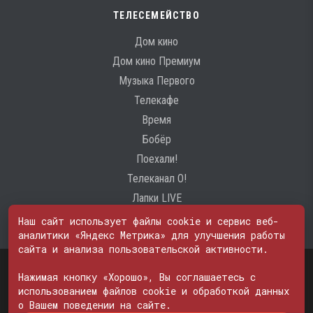
ТЕЛЕСЕМЕЙСТВО
Дом кино
Дом кино Премиум
Музыка Первого
Телекафе
Время
Бобёр
Поехали!
Телеканал О!
Лапки LIVE
Наш сайт использует файлы cookie и сервис веб-
аналитики «Яндекс Метрика» для улучшения работы
сайта и анализа пользовательской активности.
Свидетельство о регистрации Средства массовой информации: ЭЛ
№ ФС 77 - 74600
Нажимая кнопку «Хорошо», Вы соглашаетесь с
© 2000—2026. Редакция телеканала «ПОБЕДА». Все права на любые
использованием файлов cookie и обработкой данных
материалы, опубликованные на сайте, защищены. Любое
о Вашем поведении на сайте.