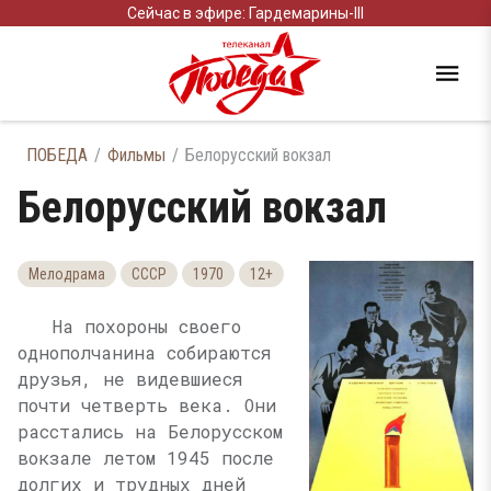
Сейчас в эфире: Гардемарины-III
ПОБЕДА
Фильмы
Белорусский вокзал
Белорусский вокзал
Мелодрама
СССР
1970
12+
На похороны своего
однополчанина собираются
друзья, не видевшиеся
почти четверть века. Они
расстались на Белорусском
вокзале летом 1945 после
долгих и трудных дней