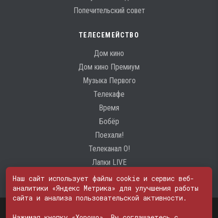
Попечительский совет
ТЕЛЕСЕМЕЙСТВО
Дом кино
Дом кино Премиум
Музыка Первого
Телекафе
Время
Бобёр
Поехали!
Телеканал О!
Лапки LIVE
Наш сайт использует файлы cookie и сервис веб-
аналитики «Яндекс Метрика» для улучшения работы
сайта и анализа пользовательской активности.
Свидетельство о регистрации Средства массовой информации: ЭЛ
№ ФС 77 - 74600
Нажимая кнопку «Хорошо», Вы соглашаетесь с