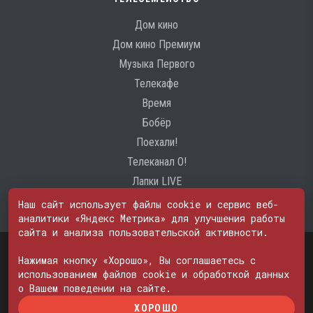
Дом кино
Дом кино Премиум
Музыка Первого
Телекафе
Время
Бобёр
Поехали!
Телеканал О!
Лапки LIVE
Наш сайт использует файлы cookie и сервис веб-
аналитики «Яндекс Метрика» для улучшения работы
сайта и анализа пользовательской активности.
Свидетельство о регистрации Средства массовой информации: ЭЛ
№ ФС 77 - 74600
Нажимая кнопку «Хорошо», Вы соглашаетесь с
© 2000—2026. Редакция телеканала «ПОБЕДА». Все права на любые
использованием файлов cookie и обработкой данных
материалы, опубликованные на сайте, защищены. Любое
о Вашем поведении на сайте.
использование материалов возможно только с согласия Редакции
ХОРОШО
телеканала.