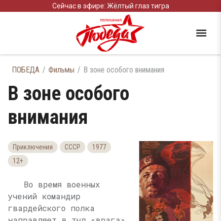
Сейчас в эфире: Жёлтый глаз тигра
ПОБЕДА
Фильмы
В зоне особого внимания
В зоне особого
внимания
Приключения
СССР
1977
12+
Во время военных
учений командир
гвардейского полка
направляет в тыл «врага»