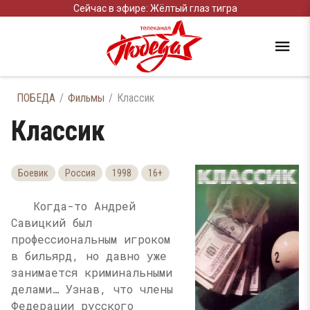
Сейчас в эфире: Жёлтый глаз тигра
ПОБЕДА
Фильмы
Классик
Классик
Боевик
Россия
1998
16+
Когда-то Андрей
Савицкий был
профессиональным игроком
в бильярд, но давно уже
занимается криминальными
делами… Узнав, что члены
Федерации русского