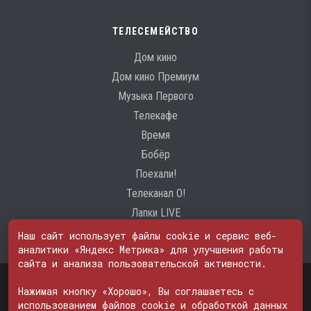
ТЕЛЕСЕМЕЙСТВО
Дом кино
Дом кино Премиум
Музыка Первого
Телекафе
Время
Бобёр
Поехали!
Телеканал О!
Лапки LIVE
Наш сайт использует файлы cookie и сервис веб-
аналитики «Яндекс Метрика» для улучшения работы
сайта и анализа пользовательской активности.
Свидетельство о регистрации Средства массовой информации: ЭЛ
№ ФС 77 - 74600
Нажимая кнопку «Хорошо», Вы соглашаетесь с
© 2000—2026. Редакция телеканала «ПОБЕДА». Все права на любые
использованием файлов cookie и обработкой данных