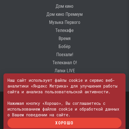
Дом кино
Дом кино Премиум
Музыка Первого
Телекафе
Время
Бобёр
Поехали!
Телеканал О!
Лапки LIVE
Наш сайт использует файлы cookie и сервис веб-
аналитики «Яндекс Метрика» для улучшения работы
сайта и анализа пользовательской активности.
Свидетельство о регистрации Средства массовой информации: ЭЛ
№ ФС 77 - 74600
Нажимая кнопку «Хорошо», Вы соглашаетесь с
© 2000—2026. Редакция телеканала «ПОБЕДА». Все права на любые
использованием файлов cookie и обработкой данных
материалы, опубликованные на сайте, защищены. Любое
о Вашем поведении на сайте.
использование материалов возможно только с согласия Редакции
ХОРОШО
телеканала.