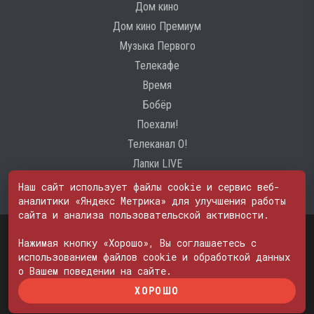
Дом кино
Дом кино Премиум
Музыка Первого
Телекафе
Время
Бобёр
Поехали!
Телеканал О!
Лапки LIVE
Наш сайт использует файлы cookie и сервис веб-
аналитики «Яндекс Метрика» для улучшения работы
сайта и анализа пользовательской активности.
Свидетельство о регистрации Средства массовой информации: ЭЛ
№ ФС 77 - 74600
Нажимая кнопку «Хорошо», Вы соглашаетесь с
© 2000—2026. Редакция телеканала «ПОБЕДА». Все права на любые
использованием файлов cookie и обработкой данных
материалы, опубликованные на сайте, защищены. Любое
о Вашем поведении на сайте.
использование материалов возможно только с согласия Редакции
ХОРОШО
телеканала.
Политика в отношении обработки персональных данных