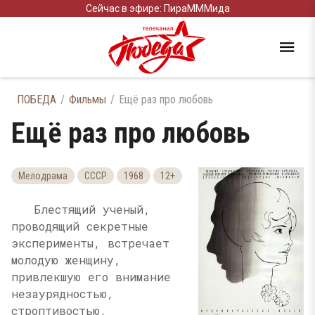
Сейчас в эфире: ПираМММида
ПОБЕДА
Фильмы
Ещё раз про любовь
Ещё раз про любовь
Мелодрама
СССР
1968
12+
Блестящий ученый,
проводящий секретные
эксперименты, встречает
молодую женщину,
привлекшую его внимание
незаурядностью,
строптивостью,