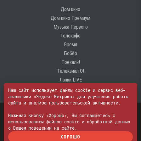
Дом кино
Дом кино Премиум
Музыка Первого
Телекафе
Время
Бобёр
Поехали!
Телеканал О!
Лапки LIVE
Наш сайт использует файлы cookie и сервис веб-
аналитики «Яндекс Метрика» для улучшения работы
сайта и анализа пользовательской активности.
Свидетельство о регистрации Средства массовой информации: ЭЛ
№ ФС 77 - 74600
Нажимая кнопку «Хорошо», Вы соглашаетесь с
© 2000—2026. Редакция телеканала «ПОБЕДА». Все права на любые
использованием файлов cookie и обработкой данных
материалы, опубликованные на сайте, защищены. Любое
о Вашем поведении на сайте.
использование материалов возможно только с согласия Редакции
ХОРОШО
телеканала.