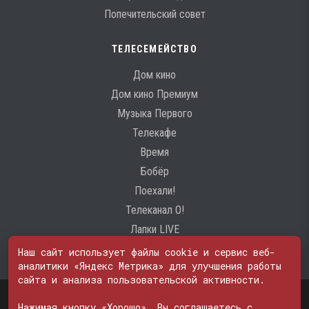
Попечительский совет
ТЕЛЕСЕМЕЙСТВО
Дом кино
Дом кино Премиум
Музыка Первого
Телекафе
Время
Бобёр
Поехали!
Телеканал О!
Лапки LIVE
Наш сайт использует файлы cookie и сервис веб-
аналитики «Яндекс Метрика» для улучшения работы
сайта и анализа пользовательской активности.
Свидетельство о регистрации Средства массовой информации: ЭЛ
№ ФС 77 - 74600
Нажимая кнопку «Хорошо», Вы соглашаетесь с