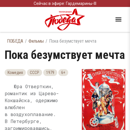
Сейчас в эфире: Гардемарины-III
ПОБЕДА
Фильмы
Пока безумствует мечта
Пока безумствует мечта
Комедия
СССР
1979
6+
Юра Отверткин,
романтик из Царево-
Кокшайска, одержимо
влюблен
в воздухоплавание.
В Петербурге,
загримировавшись,