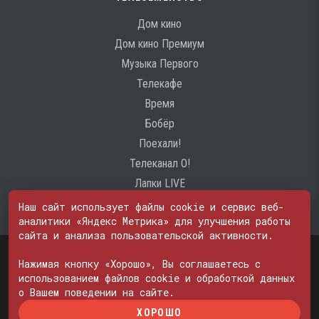
Дом кино
Дом кино Премиум
Музыка Первого
Телекафе
Время
Бобёр
Поехали!
Телеканал О!
Лапки LIVE
Наш сайт использует файлы cookie и сервис веб-
аналитики «Яндекс Метрика» для улучшения работы
сайта и анализа пользовательской активности.
Свидетельство о регистрации Средства массовой информации: ЭЛ
№ ФС 77 - 74600
Нажимая кнопку «Хорошо», Вы соглашаетесь с
© 2000—2026. Редакция телеканала «ПОБЕДА». Все права на любые
использованием файлов cookie и обработкой данных
материалы, опубликованные на сайте, защищены. Любое
о Вашем поведении на сайте.
использование материалов возможно только с согласия Редакции
ХОРОШО
телеканала.