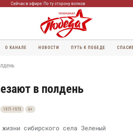
Сейчас в эфире: По ту сторону волков
О КАНАЛЕ
НОВОСТИ
ПУТЬ К ПОБЕДЕ
СПАСИ
олдень
чезают в полдень
1971-1973
6+
 жизни сибирского села Зеленый