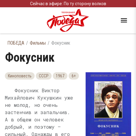
Сейчас в эфире: По ту сторону волков
ПОБЕДА
Фильмы
Фокусник
Фокусник
Киноповесть
СССР
1967
6+
Фокусник Виктор
Михайлович Кукушкин уже
не молод, но очень
застенчив и запальчив.
А в общем он человек
добрый, и поэтому —
сильный. Однажды в его