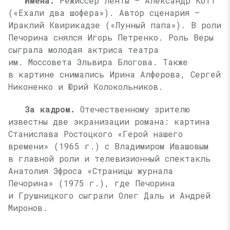
Имена.
Режиссер ленты — Александр Котт
(«Ехали два шофера»). Автор сценария —
Ираклий Квирикадзе («Лунный папа»). В роли
Печорина снялся Игорь Петренко. Роль Веры
сыграла молодая актриса театра
им. Моссовета Эльвира Блогова. Также
в картине снимались Ирина Алферова, Сергей
Никоненко и Юрий Колокольников.
За кадром.
Отечественному зрителю
известны две экранизации романа: картина
Станислава Ростоцкого «Герой нашего
времени» (1965 г.) с Владимиром Ивашовым
в главной роли и телевизионный спектакль
Анатолия Эфроса «Страницы журнала
Печорина» (1975 г.), где Печорина
и Грушницкого сыграли Олег Даль и Андрей
Миронов.