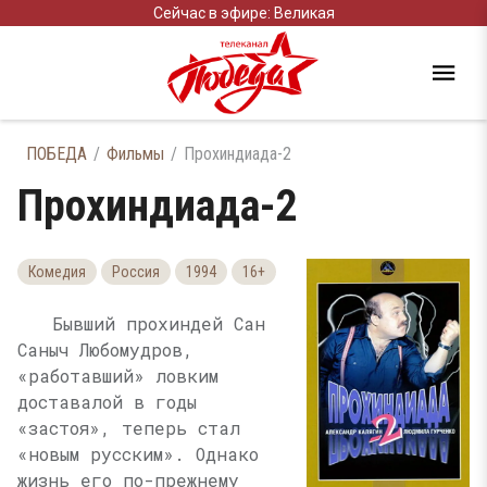
Сейчас в эфире: Великая
ПОБЕДА
Фильмы
Прохиндиада-2
Прохиндиада-2
Комедия
Россия
1994
16+
Бывший прохиндей Сан
Саныч Любомудров,
«работавший» ловким
доставалой в годы
«застоя», теперь стал
«новым русским». Однако
жизнь его по-прежнему