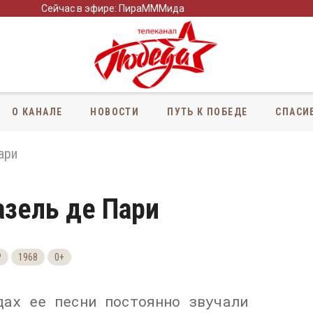
Сейчас в эфире: ПираМММида
О КАНАЛЕ
НОВОСТИ
ПУТЬ К ПОБЕДЕ
СПАСИ
ари
зель де Пари
Р
1968
0+
ах ее песни постоянно звучали