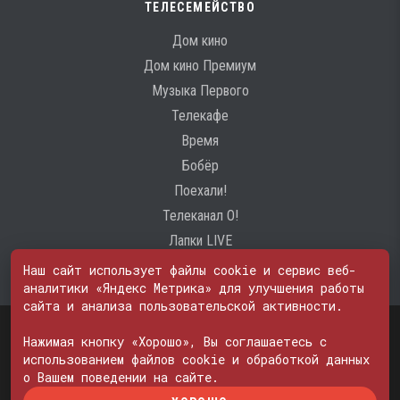
ТЕЛЕСЕМЕЙСТВО
Дом кино
Дом кино Премиум
Музыка Первого
Телекафе
Время
Бобёр
Поехали!
Телеканал О!
Лапки LIVE
Наш сайт использует файлы cookie и сервис веб-
аналитики «Яндекс Метрика» для улучшения работы
сайта и анализа пользовательской активности.
Свидетельство о регистрации Средства массовой информации: ЭЛ
№ ФС 77 - 74600
Нажимая кнопку «Хорошо», Вы соглашаетесь с
© 2000—2026. Редакция телеканала «ПОБЕДА». Все права на любые
использованием файлов cookie и обработкой данных
материалы, опубликованные на сайте, защищены. Любое
о Вашем поведении на сайте.
использование материалов возможно только с согласия Редакции