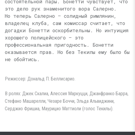
состоятельной пары. Бонетти чувствует, что
это дело рук знаменитого вора Салерно.
Но теперь Салерно — солидный римлянин,
владелец клуба, сам комиссар считает, что
догадки Бонетти оскорбительны. Но интуиция
хорошего полицейского — это
профессиональная пригодность. Бонетти
оказывается прав. Но без Текилы ему было бы
не обойтись.
Режиссер: Дональд П. Беллисарио.
В ролях: Джек Скалиа, Алессия Маркуцци, Джанфранко Барра,
Стефано Машарелли, Чезаре Боччи, Эльда Альвиджини,
Серджио Фришиа, Маурицио Маттиоли (голос Текилы).