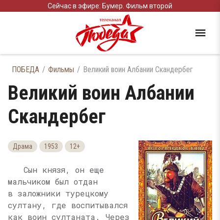
Сейчас в эфире: Бумер. Фильм второй
ПОБЕДА
Фильмы
Великий воин Албании Скандербег
Великий воин Албании
Скандербег
Драма
1953
12+
Сын князя, он еще
мальчиком был отдан
в заложники турецкому
султану, где воспитывался
как воин султаната. Через