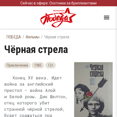
Сейчас в эфире: Охотники за бриллиантами
ПОБЕДА
Фильмы
Чёрная стрела
Чёрная стрела
Приключения
1985
12+
Конец ХV века. Идет
война за английский
престол — война Алой
и Белой розы. Дик Шелтон,
отец которого убит
странной чёрной стрелой,
будет сражаться под