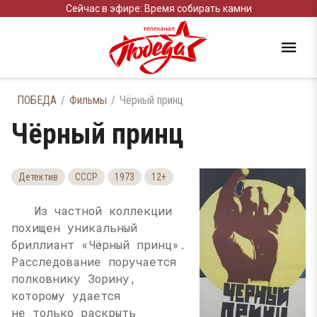
Сейчас в эфире: Время собирать камни
ПОБЕДА
Фильмы
Чёрный принц
Чёрный принц
Детектив
СССР
1973
12+
Из частной коллекции
похищен уникальный
бриллиант «Чёрный принц».
Расследование поручается
полковнику Зорину,
которому удается
не только раскрыть