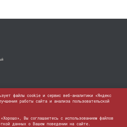
ый
ьзует файлы cookie и сервис веб-аналитики «Яндекс
лучшения работы сайта и анализа пользовательской
 «Хорошо», Вы соглашаетесь с использованием файлов
ЭЛ № ФС 77 - 74600
откой данных о Вашем поведении на сайте.
бые материалы, опубликованные на сайте, защищены. Любое использование