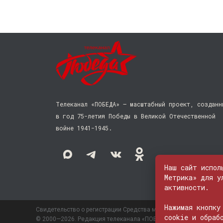
Телеканал «ПОБЕДА» — масштабный проект, созданн
в год 75-летия Победы в Великой Отечественной
войне 1941−1945.
Наш сайт испол
Метрика» для у
активности.
Нажимая кнопку
Свидетельство о регистрации Средства массовой информации: 
cookie и обраб
© 2000—2026. Редакция телеканала «ПОБЕДА». Все права на лю