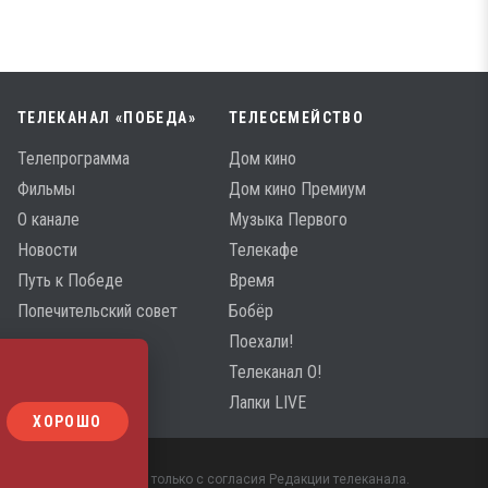
ТЕЛЕКАНАЛ «ПОБЕДА»
ТЕЛЕСЕМЕЙСТВО
Телепрограмма
Дом кино
Фильмы
Дом кино Премиум
О канале
Музыка Первого
Новости
Телекафе
Путь к Победе
Время
Попечительский совет
Бобёр
Поехали!
Телеканал О!
Лапки LIVE
ХОРОШО
 материалов возможно только с согласия Редакции телеканала.