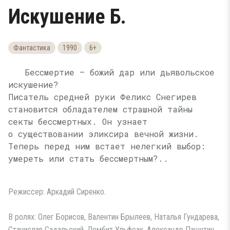
Искушение Б.
Фантастика
1990
6+
Бессмертие — божий дар или дьявольское
искушение?
Писатель средней руки Феликс Снегирев
становится обладателем страшной тайны
секты бессмертных. Он узнает
о существовании эликсира вечной жизни.
Теперь перед ним встает нелегкий выбор:
умереть или стать бессмертным?..
Режиссер: Аркадий Сиренко.
В ролях: Олег Борисов, Валентин Брылеев, Наталья Гундарева,
Станислав Садальский, Лембит Ульфсак, Александр Пашутин,